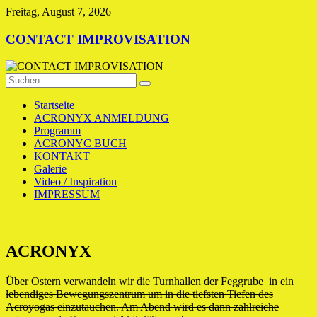
Zum
Freitag, August 7, 2026
Inhalt
springen
CONTACT IMPROVISATION
Startseite
ACRONYX ANMELDUNG
Programm
ACRONYC BUCH
KONTAKT
Galerie
Video / Inspiration
IMPRESSUM
ACRONYX
Über Ostern verwandeln wir die Turnhallen der Feggrube in ein
lebendiges Bewegungszentrum um in die tiefsten Tiefen des
Acroyogas einzutauchen. Am Abend wird es dann zahlreiche