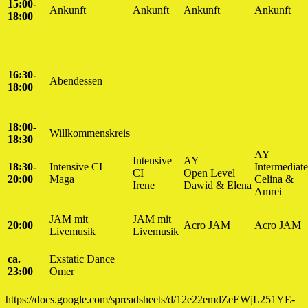
15:00-
Ankunft
Ankunft
Ankunft
Ankunft
18:00
16:30-
Abendessen
18:00
18:00-
Willkommenskreis
18:30
AY
Intensive
AY
18:30-
Intensive CI
Intermediate
CI
Open Level
20:00
Maga
Celina &
Irene
Dawid & Elena
Amrei
JAM mit
JAM mit
20:00
Acro JAM
Acro JAM
Livemusik
Livemusik
ca.
Exstatic Dance
23:00
Omer
https://docs.google.com/spreadsheets/d/12e22emdZeEWjL251YE-