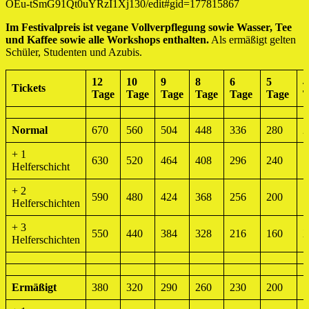
OEu-tSmG91Qt0uYRzI1Xj130/edit#gid=177815867
Im Festivalpreis ist vegane Vollverpflegung sowie Wasser, Tee
und Kaffee sowie alle Workshops enthalten.
Als ermäßigt gelten
Schüler, Studenten und Azubis.
12
10
9
8
6
5
4
Tickets
Tage
Tage
Tage
Tage
Tage
Tage
T
Normal
670
560
504
448
336
280
2
+ 1
630
520
464
408
296
240
1
Helferschicht
+ 2
590
480
424
368
256
200
1
Helferschichten
+ 3
550
440
384
328
216
160
Helferschichten
Ermäßigt
380
320
290
260
230
200
1