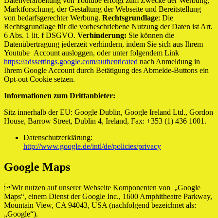
Datenverarbeitung von Youtube erfolgt zum Zwecke der Werbung,
Marktforschung, der Gestaltung der Webseite und Bereitstellung
von bedarfsgerechter Werbung.
Rechtsgrundlage
: Die
Rechtsgrundlage für die vorbeschriebene Nutzung der Daten ist Art.
6 Abs. 1 lit. f DSGVO.
Verhinderung:
Sie können die
Datenübertragung jederzeit verhindern, indem Sie sich aus Ihrem
Youtube Account ausloggen, oder unter folgendem Link
https://adssettings.google.com/authenticated
nach Anmeldung in
Ihrem Google Account durch Betätigung des Abmelde-Buttons ein
Opt-out Cookie setzen.
Informationen zum Drittanbieter:
Sitz innerhalb der EU: Google Dublin, Google Ireland Ltd., Gordon
House, Barrow Street, Dublin 4, Ireland, Fax: +353 (1) 436 1001.
Datenschutzerklärung:
http://www.google.de/intl/de/policies/privacy
Google Maps
Wir nutzen auf unserer Webseite Komponenten von „Google
Maps“, einem Dienst der Google Inc., 1600 Amphitheatre Parkway,
Mountain View, CA 94043, USA (nachfolgend bezeichnet als:
„Google“).