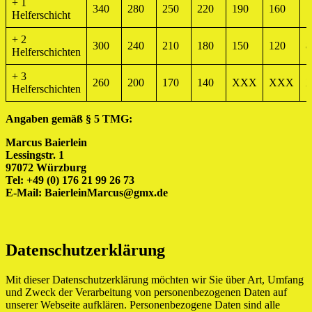
+ 1
340
280
250
220
190
160
1
Helferschicht
+ 2
300
240
210
180
150
120
8
Helferschichten
+ 3
260
200
170
140
XXX
XXX
Helferschichten
Angaben gemäß § 5 TMG:
Marcus Baierlein
Lessingstr. 1
97072 Würzburg
Tel: +49 (0) 176 21 99 26 73
E-Mail: BaierleinMarcus@gmx.de
Datenschutzerklärung
Mit dieser Datenschutzerklärung möchten wir Sie über Art, Umfang
und Zweck der Verarbeitung von personenbezogenen Daten auf
unserer Webseite aufklären. Personenbezogene Daten sind alle