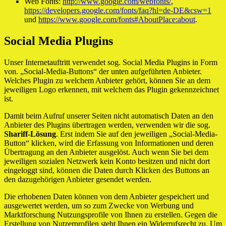
Web Fonts:
http://www.google.com/webfonts/
,
https://developers.google.com/fonts/faq?hl=de-DE&csw=1
und
https://www.google.com/fonts#AboutPlace:about
.
Social Media Plugins
Unser Internetauftritt verwendet sog. Social Media Plugins in Form
von. „Social-Media-Buttons“ der unten aufgeführten Anbieter.
Welches Plugin zu welchem Anbieter gehört, können Sie an dem
jeweiligen Logo erkennen, mit welchem das Plugin gekennzeichnet
ist.
Damit beim Aufruf unserer Seiten nicht automatisch Daten an den
Anbieter des Plugins übertragen werden, verwenden wir die sog.
Shariff-Lösung
. Erst indem Sie auf den jeweiligen „Social-Media-
Button“ klicken, wird die Erfassung von Informationen und deren
Übertragung an den Anbieter ausgelöst. Auch wenn Sie bei dem
jeweiligen sozialen Netzwerk kein Konto besitzen und nicht dort
eingeloggt sind, können die Daten durch Klicken des Buttons an
den dazugehörigen Anbieter gesendet werden.
Die erhobenen Daten können von dem Anbieter gespeichert und
ausgewertet werden, um so zum Zwecke von Werbung und
Marktforschung Nutzungsprofile von Ihnen zu erstellen. Gegen die
Erstellung von Nutzerprofilen steht Ihnen ein Widerrufsrecht zu. Um