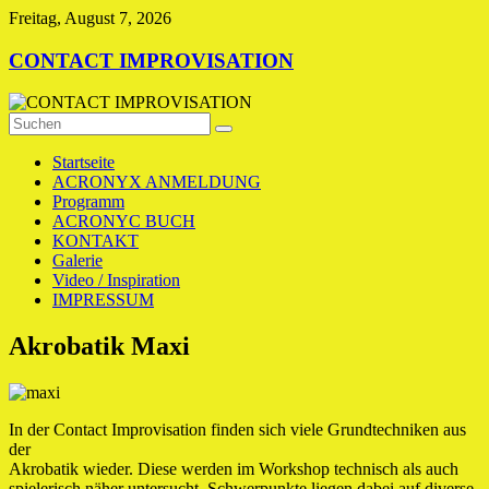
Zum
Freitag, August 7, 2026
Inhalt
springen
CONTACT IMPROVISATION
Startseite
ACRONYX ANMELDUNG
Programm
ACRONYC BUCH
KONTAKT
Galerie
Video / Inspiration
IMPRESSUM
Akrobatik Maxi
In der Contact Improvisation finden sich viele Grundtechniken aus
der
Akrobatik wieder. Diese werden im Workshop technisch als auch
spielerisch näher untersucht. Schwerpunkte liegen dabei auf diverse