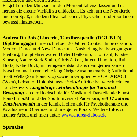
Es geht um den Mut, sich in den Moment fallenzulassen und da
heraus die eigene Vielfalt zu entdecken. Es geht um die Neugierde
und den Spaß, sich dem Physikalischen, Physischen und Spontanem
bewusst hinzugeben.
Andrea Du Bois (Tänzerin, Tanztherapeutin (DGT/BTD),
Dipl.Pädagogin)
unterrichtet seit 20 Jahren Contact-Improvisation,
Modern Dance und New Dance, u.a. Ausbildung bei bewegungsart
Freiburg; Hauptlehrer waren Dieter Heitkamp, Lilo Stahl, Kirstie
Simson, Nancy Stark Smith, Chris Aiken, Julyen Hamilton, Rui
Horta, Katie Duck, mit einigen entstand aus dem gemeinsamen
Forschen und Lernen eine langjährige Zusammenarbeit; Auftritte mit
Scott Wells (San Francisco) sowie in Gruppen wie CATARACT
(Wien), belcanto, Ubiquist, usw.; Solo-Auftritte bei verschiedenen
Tanzfestivals.
Langjährige Lehrbeauftragte für Tanz und
Bewegung
an der Hochschule für Musik und Darstellende Kunst
Frankfurt a.M. und der Sportuniversität Paderborn;
seit 17 Jahren
Tanztherapeutin
in der Klinik Hohemark für Psychotherapie und
Psychiatrie in Oberursel und in eigener Praxis. Weitere Infos zu
meiner Arbeit und mich unter:
www.andrea-dubois.de
Sprache