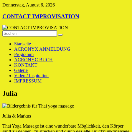
Zum
Donnerstag, August 6, 2026
Inhalt
springen
CONTACT IMPROVISATION
Startseite
ACRONYX ANMELDUNG
Programm
ACRONYC BUCH
KONTAKT
Galerie
Video / Inspiration
IMPRESSUM
Julia
Julia & Markus
Thai Yoga Massage ist eine wunderbare Möglichkeit, den Körper
sanft zu dehnen, zu strecken und durch gezielte Druckpunktmassage