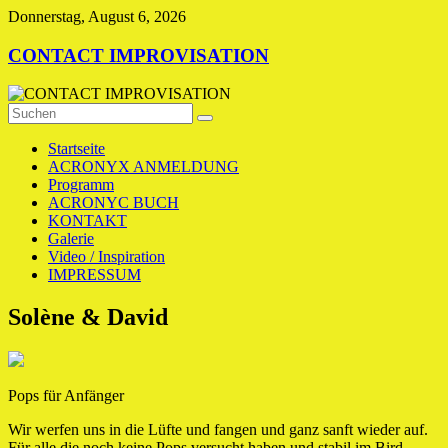
Zum
Donnerstag, August 6, 2026
Inhalt
springen
CONTACT IMPROVISATION
Startseite
ACRONYX ANMELDUNG
Programm
ACRONYC BUCH
KONTAKT
Galerie
Video / Inspiration
IMPRESSUM
Solène & David
Pops für Anfänger
Wir werfen uns in die Lüfte und fangen und ganz sanft wieder auf.
Für alle die noch keine Pops versucht haben und stabil im Bird,