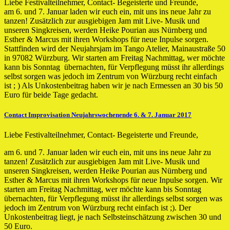
Liebe Festivalteilnehmer, Contact- Begeisterte und Freunde,
am 6. und 7. Januar laden wir euch ein, mit uns ins neue Jahr zu
tanzen! Zusätzlich zur ausgiebigen Jam mit Live- Musik und
unseren Singkreisen, werden Heike Pourian aus Nürnberg und
Esther & Marcus mit ihren Workshops für neue Inpulse sorgen.
Stattfinden wird der Neujahrsjam im Tango Atelier, Mainaustraße 50
in 97082 Würzburg. Wir starten am Freitag Nachmittag, wer möchte
kann bis Sonntag übernachten, für Verpflegung müsst ihr allerdings
selbst sorgen was jedoch im Zentrum von Würzburg recht einfach
ist ; ) Als Unkostenbeitrag haben wir je nach Ermessen an 30 bis 50
Euro für beide Tage gedacht.
Contact Improvisation Neujahrswochenende 6. & 7. Januar 2017
Liebe Festivalteilnehmer, Contact- Begeisterte und Freunde,
am 6. und 7. Januar laden wir euch ein, mit uns ins neue Jahr zu
tanzen! Zusätzlich zur ausgiebigen Jam mit Live- Musik und
unseren Singkreisen, werden Heike Pourian aus Nürnberg und
Esther & Marcus mit ihren Workshops für neue Inpulse sorgen. Wir
starten am Freitag Nachmittag, wer möchte kann bis Sonntag
übernachten, für Verpflegung müsst ihr allerdings selbst sorgen was
jedoch im Zentrum von Würzburg recht einfach ist ;). Der
Unkostenbeitrag liegt, je nach Selbsteinschätzung zwischen 30 und
50 Euro.